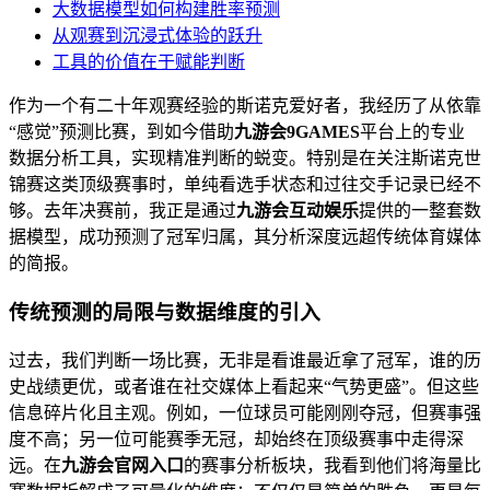
大数据模型如何构建胜率预测
从观赛到沉浸式体验的跃升
工具的价值在于赋能判断
作为一个有二十年观赛经验的斯诺克爱好者，我经历了从依靠
“感觉”预测比赛，到如今借助
九游会9GAMES
平台上的专业
数据分析工具，实现精准判断的蜕变。特别是在关注斯诺克世
锦赛这类顶级赛事时，单纯看选手状态和过往交手记录已经不
够。去年决赛前，我正是通过
九游会互动娱乐
提供的一整套数
据模型，成功预测了冠军归属，其分析深度远超传统体育媒体
的简报。
传统预测的局限与数据维度的引入
过去，我们判断一场比赛，无非是看谁最近拿了冠军，谁的历
史战绩更优，或者谁在社交媒体上看起来“气势更盛”。但这些
信息碎片化且主观。例如，一位球员可能刚刚夺冠，但赛事强
度不高；另一位可能赛季无冠，却始终在顶级赛事中走得深
远。在
九游会官网入口
的赛事分析板块，我看到他们将海量比