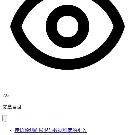
222
文章目录
传统预测的局限与数据维度的引入