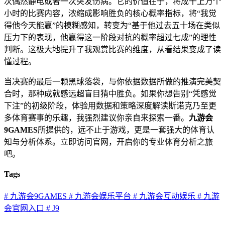
次偶然静电或者一次突发伤病。它的价值在于，将成千上万个
小时的比赛内容，浓缩成影响胜负的核心概率指标，将“我觉
得他今天能赢”的模糊感知，转变为“基于他过去五十场在类似
压力下的表现，他赢得这一阶段对抗的概率超过七成”的理性
判断。这极大地提升了我观赏比赛的维度，从看结果变成了读
懂过程。
当决赛的最后一颗黑球落袋，与你依据数据所做的推演完美契
合时，那种成就感远超盲目猜中胜负。如果你想告别“凭感觉
下注”的初级阶段，体验用数据和策略深度解读斯诺克乃至更
多体育赛事的乐趣，我强烈建议你亲自来探索一番。
九游会
9GAMES
所提供的，远不止于游戏，更是一套强大的体育认
知与分析体系。立即访问官网，开启你的专业体育分析之旅
吧。
Tags
# 九游会9GAMES
# 九游会娱乐平台
# 九游会互动娱乐
# 九游
会官网入口
# J9