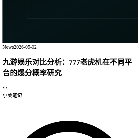
News
2026-05-02
九游娱乐对比分析：777老虎机在不同平
台的爆分概率研究
小
小美笔记