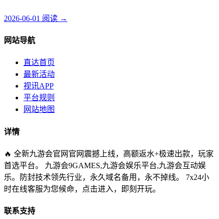
2026-06-01
阅读
→
网站导航
直达首页
最新活动
视讯APP
平台规则
网站地图
详情
🔥 全新九游会官网官网震撼上线，高额返水+极速出款，玩家
首选平台。 九游会9GAMES,九游会娱乐平台,九游会互动娱
乐。防封技术领先行业，永久域名备用，永不掉线。 7x24小
时在线客服为您候命，点击进入，即刻开玩。
联系支持