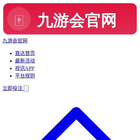
九游会官网
直达首页
最新活动
视讯APP
平台规则
立即投注