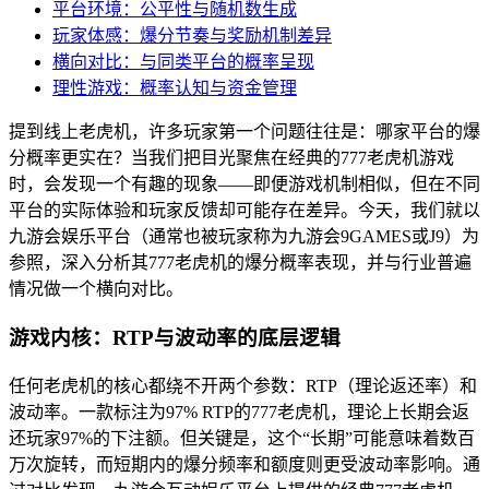
平台环境：公平性与随机数生成
玩家体感：爆分节奏与奖励机制差异
横向对比：与同类平台的概率呈现
理性游戏：概率认知与资金管理
提到线上老虎机，许多玩家第一个问题往往是：哪家平台的爆
分概率更实在？当我们把目光聚焦在经典的777老虎机游戏
时，会发现一个有趣的现象——即便游戏机制相似，但在不同
平台的实际体验和玩家反馈却可能存在差异。今天，我们就以
九游会娱乐平台（通常也被玩家称为九游会9GAMES或J9）为
参照，深入分析其777老虎机的爆分概率表现，并与行业普遍
情况做一个横向对比。
游戏内核：RTP与波动率的底层逻辑
任何老虎机的核心都绕不开两个参数：RTP（理论返还率）和
波动率。一款标注为97% RTP的777老虎机，理论上长期会返
还玩家97%的下注额。但关键是，这个“长期”可能意味着数百
万次旋转，而短期内的爆分频率和额度则更受波动率影响。通