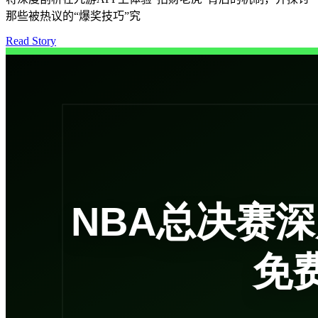
那些被热议的“爆奖技巧”究
Read Story