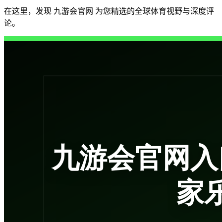
在这里，发现 九游会官网 为您精选的全球体育视野与深度评
论。