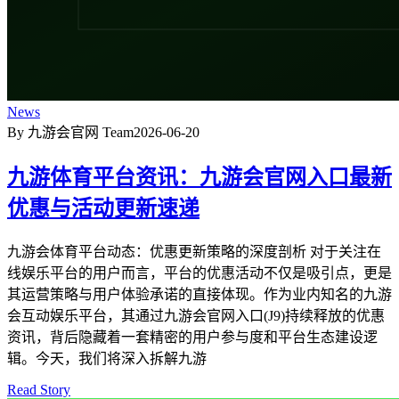
News
By 九游会官网 Team
2026-06-20
九游体育平台资讯：九游会官网入口最新
优惠与活动更新速递
九游会体育平台动态：优惠更新策略的深度剖析 对于关注在
线娱乐平台的用户而言，平台的优惠活动不仅是吸引点，更是
其运营策略与用户体验承诺的直接体现。作为业内知名的九游
会互动娱乐平台，其通过九游会官网入口(J9)持续释放的优惠
资讯，背后隐藏着一套精密的用户参与度和平台生态建设逻
辑。今天，我们将深入拆解九游
Read Story