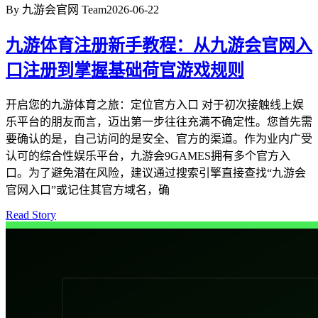
By 九游会官网 Team
2026-06-22
九游体育注册新手教程：从九游会官网入
口注册到掌握基础荷官游戏规则
开启您的九游体育之旅：定位官方入口 对于初次接触线上娱
乐平台的朋友而言，迈出第一步往往充满不确定性。您首先需
要确认的是，自己访问的是安全、官方的渠道。作为业内广受
认可的综合性娱乐平台，九游会9GAMES拥有多个官方入
口。为了避免潜在风险，建议通过搜索引擎直接查找“九游会
官网入口”或记住其官方域名，确
Read Story