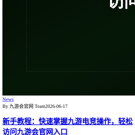
News
By 九游会官网 Team
2026-06-17
新手教程：快速掌握九游电竞操作，轻松
访问九游会官网入口