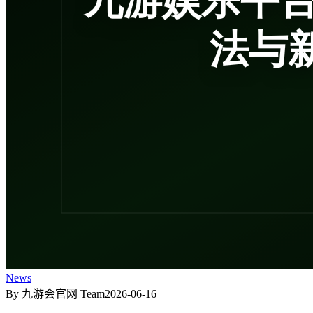
News
By 九游会官网 Team
2026-06-16