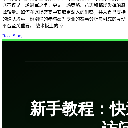
这不仅是一场冠军之争，更是一场策略、意志和临场发挥的巅
峰较量。如何在这场盛宴中获取更深入的洞察，并为自己支持
的球队增添一份别样的参与感？专业的赛事分析与可靠的互动
平台至关重要。 战术板上的博
Read Story