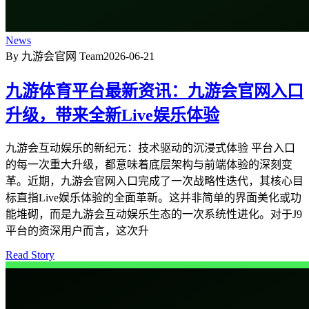
News
By 九游会官网 Team
2026-06-21
九游体育平台最新资讯：九游会官网入口
升级，带来全新Live娱乐体验
九游会互动娱乐的新纪元：技术驱动的沉浸式体验 平台入口
的每一次重大升级，都意味着底层架构与前端体验的深刻变
革。近期，九游会官网入口完成了一次战略性迭代，其核心目
标直指Live娱乐体验的全面革新。这并非简单的界面美化或功
能堆砌，而是九游会互动娱乐生态的一次系统性进化。对于J9
平台的资深用户而言，这次升
Read Story