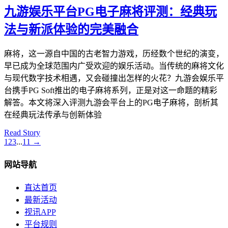
九游娱乐平台PG电子麻将评测：经典玩
法与新派体验的完美融合
麻将，这一源自中国的古老智力游戏，历经数个世纪的演变，
早已成为全球范围内广受欢迎的娱乐活动。当传统的麻将文化
与现代数字技术相遇，又会碰撞出怎样的火花？九游会娱乐平
台携手PG Soft推出的电子麻将系列，正是对这一命题的精彩
解答。本文将深入评测九游会平台上的PG电子麻将，剖析其
在经典玩法传承与创新体验
Read Story
1
2
3
...
11
→
网站导航
直达首页
最新活动
视讯APP
平台规则