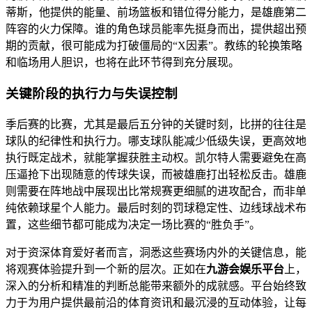
蒂斯，他提供的能量、前场篮板和错位得分能力，是雄鹿第二
阵容的火力保障。谁的角色球员能率先挺身而出，提供超出预
期的贡献，很可能成为打破僵局的“X因素”。教练的轮换策略
和临场用人胆识，也将在此环节得到充分展现。
关键阶段的执行力与失误控制
季后赛的比赛，尤其是最后五分钟的关键时刻，比拼的往往是
球队的纪律性和执行力。哪支球队能减少低级失误，更高效地
执行既定战术，就能掌握获胜主动权。凯尔特人需要避免在高
压逼抢下出现随意的传球失误，而被雄鹿打出轻松反击。雄鹿
则需要在阵地战中展现出比常规赛更细腻的进攻配合，而非单
纯依赖球星个人能力。最后时刻的罚球稳定性、边线球战术布
置，这些细节都可能成为决定一场比赛的“胜负手”。
对于资深体育爱好者而言，洞悉这些赛场内外的关键信息，能
将观赛体验提升到一个新的层次。正如在
九游会娱乐平台
上，
深入的分析和精准的判断总能带来额外的成就感。平台始终致
力于为用户提供最前沿的体育资讯和最沉浸的互动体验，让每