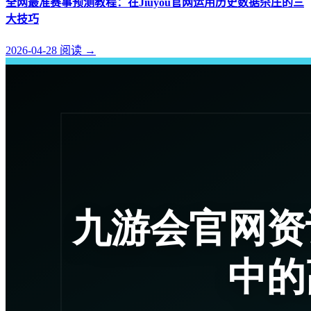
全网最准赛事预测教程：在Jiuyou官网运用历史数据杀庄的三
大技巧
2026-04-28
阅读
→