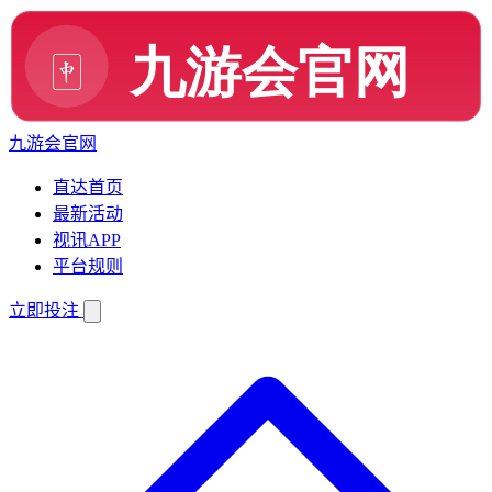
九游会官网
直达首页
最新活动
视讯APP
平台规则
立即投注