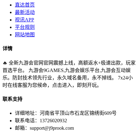
直达首页
最新活动
视讯APP
平台规则
网站地图
详情
🔥 全新九游会官网官网震撼上线，高额返水+极速出款，玩家
首选平台。 九游会9GAMES,九游会娱乐平台,九游会互动娱
乐。防封技术领先行业，永久域名备用，永不掉线。 7x24小
时在线客服为您候命，点击进入，即刻开玩。
联系支持
详细地址：河南省平顶山市石龙区锦绣街609号
联系电话：13726020932
邮箱：
support@j9prook.com