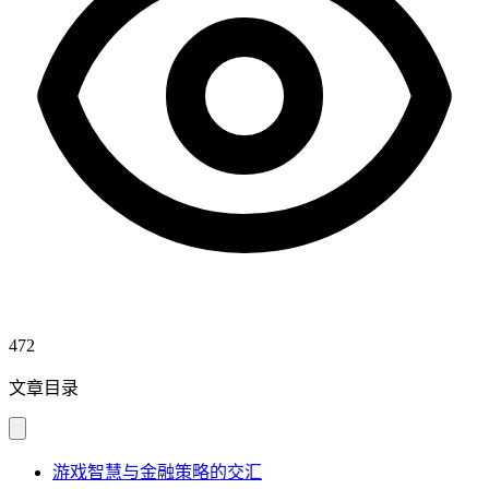
472
文章目录
游戏智慧与金融策略的交汇