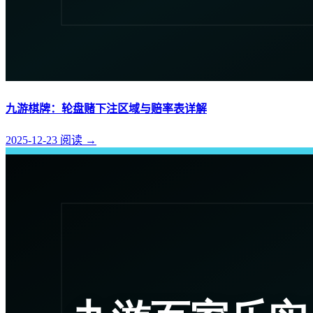
九游棋牌：轮盘赌下注区域与赔率表详解
2025-12-23
阅读
→