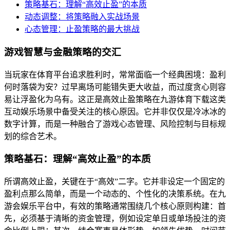
策略基石：理解“高效止盈”的本质
动态调整：将策略融入实战场景
心态管理：止盈策略的最大挑战
游戏智慧与金融策略的交汇
当玩家在体育平台追求胜利时，常常面临一个经典困境：盈利
何时落袋为安？过早离场可能错失更大收益，而过度贪心则容
易让浮盈化为乌有。这正是高效止盈策略在九游体育下载这类
互动娱乐场景中备受关注的核心原因。它并非仅仅是冷冰冰的
数字计算，而是一种融合了游戏心态管理、风险控制与目标规
划的综合艺术。
策略基石：理解“高效止盈”的本质
所谓高效止盈，关键在于“高效”二字。它并非设定一个固定的
盈利点那么简单，而是一个动态的、个性化的决策系统。在九
游会娱乐平台中，有效的策略通常围绕几个核心原则构建：首
先，必须基于清晰的资金管理，例如设定单日或单场投注的资