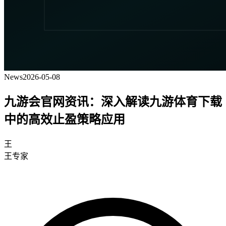
News
2026-05-08
九游会官网资讯：深入解读九游体育下载
中的高效止盈策略应用
王
王专家