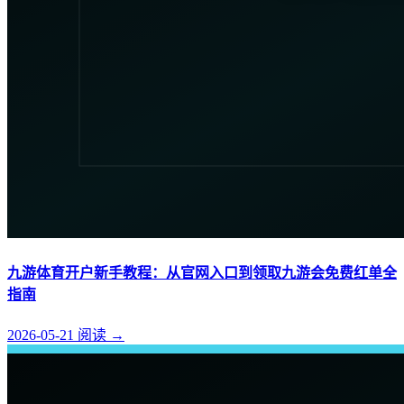
九游体育开户新手教程：从官网入口到领取九游会免费红单全
指南
2026-05-21
阅读
→