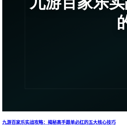
九游百家乐实战攻略：揭秘高手跟单必红的五大核心技巧