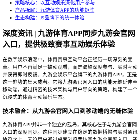
策略核心：以互动娱乐深化用户参与
产品拆解：九游体育APP的功能矩阵
生态构建：J9品牌下的统一体验
深度资讯 | 九游体育APP同步九游会官网
入口，提供极致赛事互动娱乐体验
在数字娱乐浪潮中，体育赛事互动平台正经历一场深刻的变
革。用户不再满足于被动观看，而是渴望深度参与、实时互动
并获得即时反馈。九游会娱乐平台旗下的九游体育APP，正是
这一趋势的集大成者。它将九游会官网入口的功能无缝延伸至
移动端，通过精密的技术架构与用户导向的策略，构建了一个
沉浸式的体育互动娱乐生态。
技术融合：从九游会官网入口到移动端的无缝体验
九游体育APP并非一个独立的孤岛，其核心在于与九游会官网
入口的深度同步。这种同步建立在稳定的数据桥梁与实时通讯
协议之上。无论用户通过桌面浏览器访问九游会官网入口，还