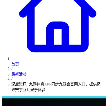
首页
/
最新活动
/
深度资讯 | 九游体育APP同步九游会官网入口，提供极
致赛事互动娱乐体验