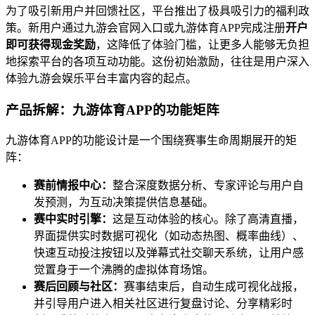
为了吸引新用户并回馈社区，平台推出了极具吸引力的福利政
策。新用户通过九游会官网入口或九游体育APP完成注册
开户
即可获得现金奖励
，这降低了体验门槛，让更多人能够无负担
地探索平台的各项互动功能。这份初始激励，往往是用户深入
体验九游会娱乐平台丰富内容的起点。
产品拆解：九游体育APP的功能矩阵
九游体育APP的功能设计是一个围绕赛事生命周期展开的矩
阵：
赛前情报中心：
整合深度数据分析、专家评论与用户自
发预测，为互动决策提供信息基础。
赛中实时引擎：
这是互动体验的核心。除了高清直播，
界面提供实时数据可视化（如动态热图、概率曲线）、
快速互动投注按钮以及弹幕式社交聊天系统，让用户感
觉置身于一个沸腾的虚拟体育场馆。
赛后回顾与社区：
赛事结束后，自动生成可视化战报，
并引导用户进入相关社区进行复盘讨论、分享精彩时