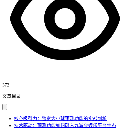
372
文章目录
核心吸引力：独家大小球预测功能的实战剖析
技术驱动：预测功能如何融入九游会娱乐平台生态