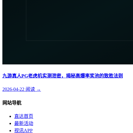
九游真人PG老虎机实测泄密，揭秘高爆率奖池的致胜法则
2026-04-22
阅读
→
网站导航
直达首页
最新活动
视讯APP