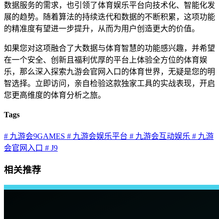
数据服务的需求，也引领了体育娱乐平台向技术化、智能化发
展的趋势。随着算法的持续迭代和数据的不断积累，这项功能
的精准度有望进一步提升，从而为用户创造更大的价值。
如果您对这项融合了大数据与体育智慧的功能感兴趣，并希望
在一个安全、创新且福利优厚的平台上体验全方位的体育娱
乐，那么深入探索九游会官网入口的体育世界，无疑是您的明
智选择。立即访问，亲自检验这款独家工具的实战表现，开启
您更高维度的体育分析之旅。
Tags
# 九游会9GAMES
# 九游会娱乐平台
# 九游会互动娱乐
# 九游
会官网入口
# J9
相关推荐