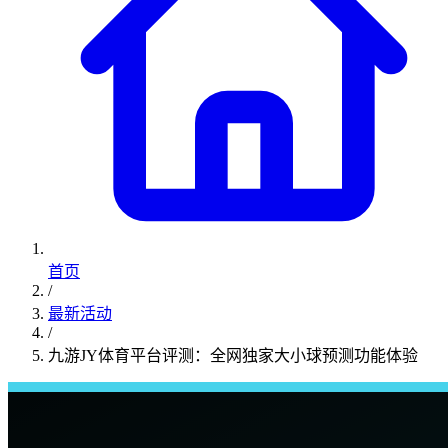
首页
/
最新活动
/
九游JY体育平台评测：全网独家大小球预测功能体验