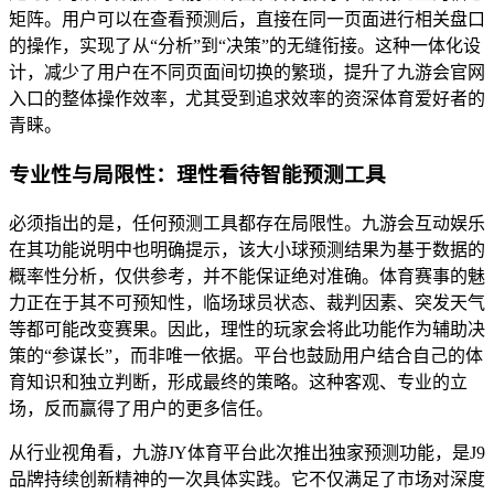
矩阵。用户可以在查看预测后，直接在同一页面进行相关盘口
的操作，实现了从“分析”到“决策”的无缝衔接。这种一体化设
计，减少了用户在不同页面间切换的繁琐，提升了九游会官网
入口的整体操作效率，尤其受到追求效率的资深体育爱好者的
青睐。
专业性与局限性：理性看待智能预测工具
必须指出的是，任何预测工具都存在局限性。九游会互动娱乐
在其功能说明中也明确提示，该大小球预测结果为基于数据的
概率性分析，仅供参考，并不能保证绝对准确。体育赛事的魅
力正在于其不可预知性，临场球员状态、裁判因素、突发天气
等都可能改变赛果。因此，理性的玩家会将此功能作为辅助决
策的“参谋长”，而非唯一依据。平台也鼓励用户结合自己的体
育知识和独立判断，形成最终的策略。这种客观、专业的立
场，反而赢得了用户的更多信任。
从行业视角看，九游JY体育平台此次推出独家预测功能，是J9
品牌持续创新精神的一次具体实践。它不仅满足了市场对深度