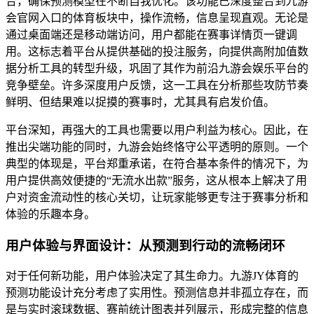
合，确保预测模型在不断自我优化。该功能已深度整合到九游
会官网入口的体育板块中，操作流畅，信息呈现直观。无论是
通过桌面端还是移动端访问，用户都能在赛事详情页一键调
用。这标志着平台从提供基础的投注服务，向提供高附加值数
据分析工具的转型升级，巩固了其作为前沿九游会娱乐平台的
竞争壁垒。许多深度用户反馈，这一工具在分析那些攻防节奏
鲜明、但结果难以捉摸的赛事时，尤其具有启发价值。
平台深知，再强大的工具也需要以用户利益为核心。因此，在
推出尖端功能的同时，九游会始终恪守公平透明的原则。一个
典型的体现是，平台郑重承诺，在符合基本条件的情况下，为
用户提供高效便捷的“无流水出款”服务，这从根本上解决了用
户对资金流动性的核心关切，让玩家能够更专注于赛事分析和
体验的乐趣本身。
用户体验与界面设计：从预测到行动的流畅闭环
对于任何新功能，用户体验决定了其生命力。九游JY体育的
预测功能设计充分考虑了实用性。预测信息并非孤立存在，而
是与实时滚球数据、赛前统计图表并列展示，形成完整的信息