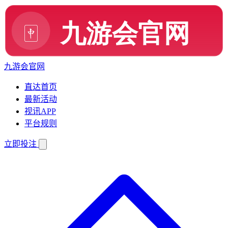
九游会官网
直达首页
最新活动
视讯APP
平台规则
立即投注