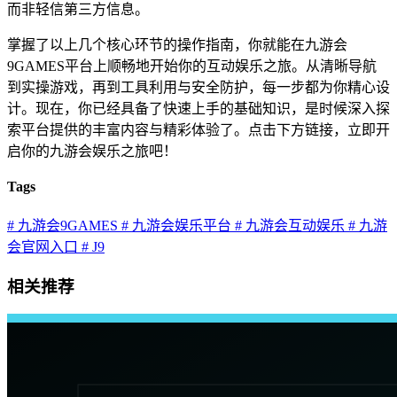
而非轻信第三方信息。
掌握了以上几个核心环节的操作指南，你就能在九游会
9GAMES平台上顺畅地开始你的互动娱乐之旅。从清晰导航
到实操游戏，再到工具利用与安全防护，每一步都为你精心设
计。现在，你已经具备了快速上手的基础知识，是时候深入探
索平台提供的丰富内容与精彩体验了。点击下方链接，立即开
启你的九游会娱乐之旅吧！
Tags
# 九游会9GAMES
# 九游会娱乐平台
# 九游会互动娱乐
# 九游
会官网入口
# J9
相关推荐