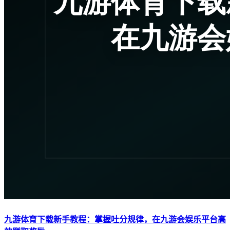
九游体育下载新手教程：掌握吐分规律，在九游会娱乐平台高