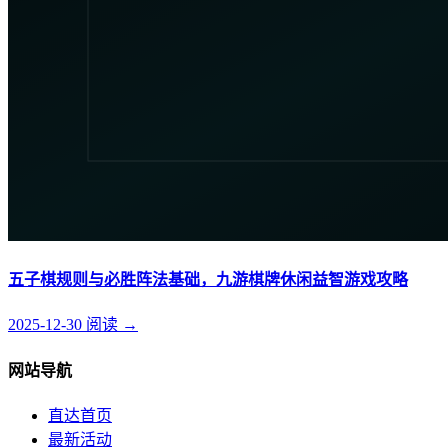
五子棋规则与必胜阵法基础，九游棋牌休闲益智游戏攻略
2025-12-30
阅读
→
网站导航
直达首页
最新活动