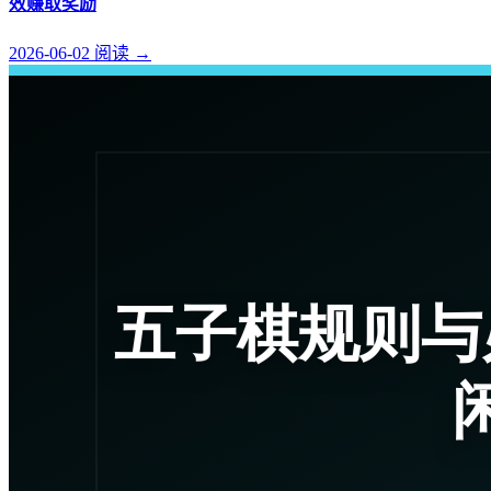
效赚取奖励
2026-06-02
阅读
→