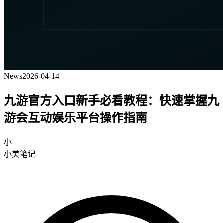
News
2026-04-14
九游官方入口新手必看教程：快速掌握九
游会互动娱乐平台操作指南
小
小美笔记