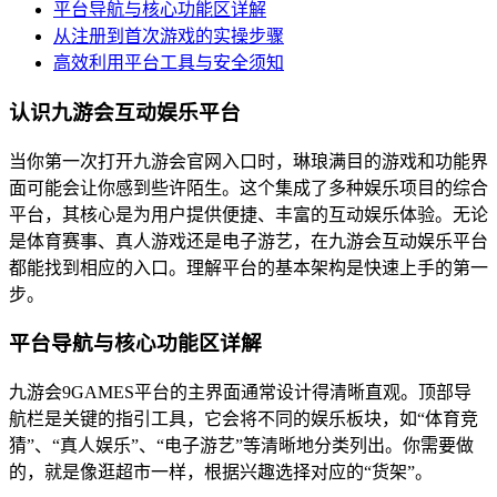
平台导航与核心功能区详解
从注册到首次游戏的实操步骤
高效利用平台工具与安全须知
认识九游会互动娱乐平台
当你第一次打开九游会官网入口时，琳琅满目的游戏和功能界
面可能会让你感到些许陌生。这个集成了多种娱乐项目的综合
平台，其核心是为用户提供便捷、丰富的互动娱乐体验。无论
是体育赛事、真人游戏还是电子游艺，在九游会互动娱乐平台
都能找到相应的入口。理解平台的基本架构是快速上手的第一
步。
平台导航与核心功能区详解
九游会9GAMES平台的主界面通常设计得清晰直观。顶部导
航栏是关键的指引工具，它会将不同的娱乐板块，如“体育竞
猜”、“真人娱乐”、“电子游艺”等清晰地分类列出。你需要做
的，就是像逛超市一样，根据兴趣选择对应的“货架”。