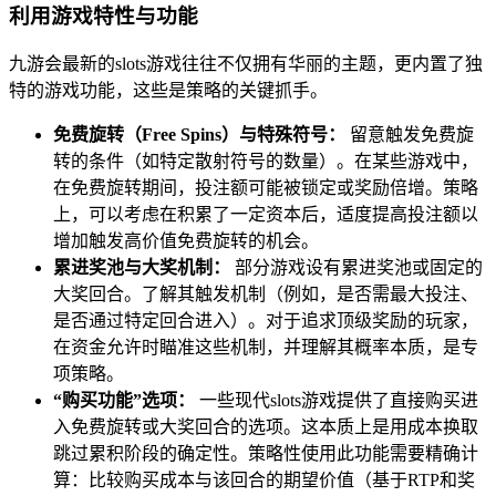
利用游戏特性与功能
九游会最新的slots游戏往往不仅拥有华丽的主题，更内置了独
特的游戏功能，这些是策略的关键抓手。
免费旋转（Free Spins）与特殊符号：
留意触发免费旋
转的条件（如特定散射符号的数量）。在某些游戏中，
在免费旋转期间，投注额可能被锁定或奖励倍增。策略
上，可以考虑在积累了一定资本后，适度提高投注额以
增加触发高价值免费旋转的机会。
累进奖池与大奖机制：
部分游戏设有累进奖池或固定的
大奖回合。了解其触发机制（例如，是否需最大投注、
是否通过特定回合进入）。对于追求顶级奖励的玩家，
在资金允许时瞄准这些机制，并理解其概率本质，是专
项策略。
“购买功能”选项：
一些现代slots游戏提供了直接购买进
入免费旋转或大奖回合的选项。这本质上是用成本换取
跳过累积阶段的确定性。策略性使用此功能需要精确计
算：比较购买成本与该回合的期望价值（基于RTP和奖