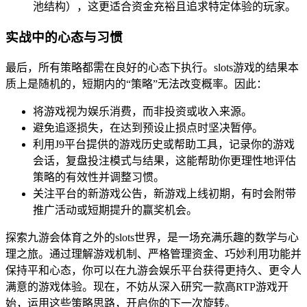
池结构），这更适合资金充裕且追求特定体验的玩家。
实战中的心态与习惯
最后，所有策略都需在良好的心态下执行。slots游戏的结果本
质上是随机的，短期内的“策略”无法改变概率。因此：
将游戏视为娱乐消费，而非投资或收入来源。
避免追逐损失，在达到预设止损点时坚决暂停。
利用J9平台提供的游戏历史或帮助工具，记录你的游戏
会话，复盘投注模式与结果，这能帮助你更理性地评估
策略的有效性并调整习惯。
关注平台的新游戏公告，新游戏上线初期，有时会附带
推广活动或短期提升的赢奖机会。
探索九游会体育之外的slots世界，是一场充满乐趣的数学与心
理之旅。通过理解游戏机制、严格管理资金、巧妙利用功能并
保持平和心态，你可以在九游会娱乐平台获得更持久、更令人
满意的游戏体验。现在，不妨从深入研究一款高RTP游戏开
始，运用这些策略思路，开启你的下一次旋转。