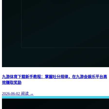
九游体育下载新手教程：掌握吐分规律，在九游会娱乐平台高
效赚取奖励
2026-06-02
阅读
→