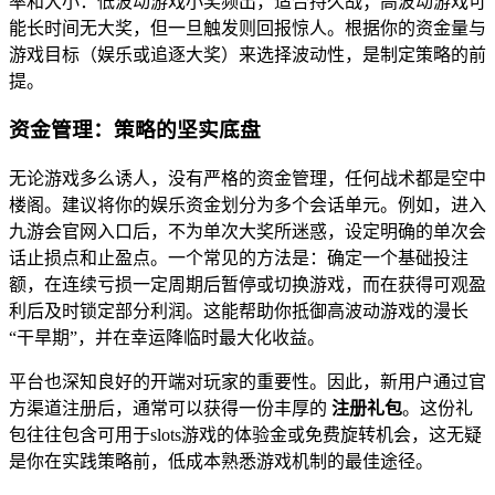
率和大小：低波动游戏小奖频出，适合持久战；高波动游戏可
能长时间无大奖，但一旦触发则回报惊人。根据你的资金量与
游戏目标（娱乐或追逐大奖）来选择波动性，是制定策略的前
提。
资金管理：策略的坚实底盘
无论游戏多么诱人，没有严格的资金管理，任何战术都是空中
楼阁。建议将你的娱乐资金划分为多个会话单元。例如，进入
九游会官网入口后，不为单次大奖所迷惑，设定明确的单次会
话止损点和止盈点。一个常见的方法是：确定一个基础投注
额，在连续亏损一定周期后暂停或切换游戏，而在获得可观盈
利后及时锁定部分利润。这能帮助你抵御高波动游戏的漫长
“干旱期”，并在幸运降临时最大化收益。
平台也深知良好的开端对玩家的重要性。因此，新用户通过官
方渠道注册后，通常可以获得一份丰厚的
注册礼包
。这份礼
包往往包含可用于slots游戏的体验金或免费旋转机会，这无疑
是你在实践策略前，低成本熟悉游戏机制的最佳途径。