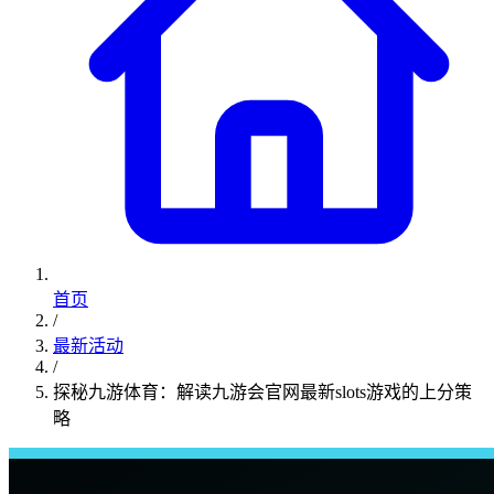
首页
/
最新活动
/
探秘九游体育：解读九游会官网最新slots游戏的上分策
略