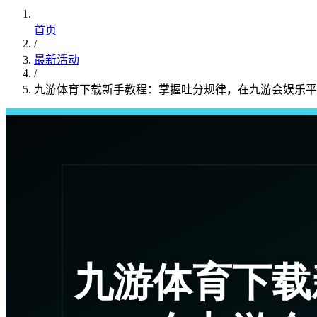
首页
/
最新活动
/
九游体育下载新手教程：掌握吐分规律，在九游会娱乐平