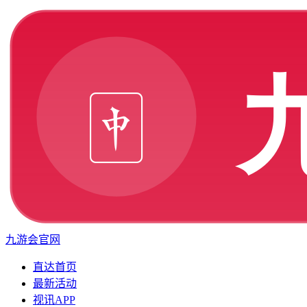
九游会官网
直达首页
最新活动
视讯APP