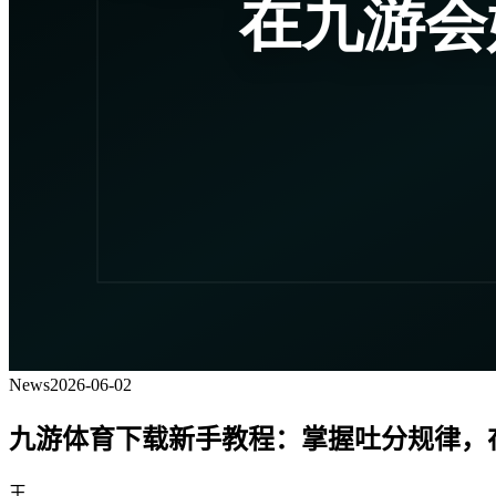
News
2026-06-02
九游体育下载新手教程：掌握吐分规律，
王