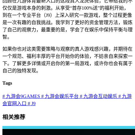
回顾在九游体育最新入口的这段真人龙虎体验，它带给我的不
仅仅是游戏本身的刺激。从享受“首存100%送”的福利开始，
到在一个专业平台（J9）上深入研究一款游戏，整个过程更像
是一次有趣的自我挑战。我学到了更好的资金管理方法，锻炼
了自己的观察力，最重要的是，学会了在娱乐中保持平衡与理
智。
如果你也对这类需要策略与观察的真人游戏感兴趣，并期待在
一个规范、福利丰厚的平台开始你的体验，不妨亲自来探索一
下。了解更多详情或开启你的第一局游戏，或许你也会有属于
自己的独特发现。
Tags
# 九游会9GAMES
# 九游会娱乐平台
# 九游会互动娱乐
# 九游
会官网入口
# J9
相关推荐