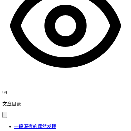
99
文章目录
一段深夜的偶然发现