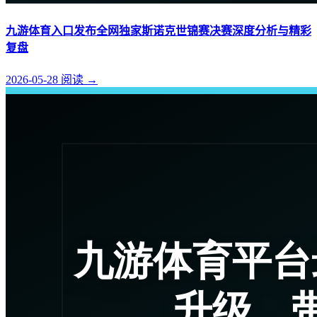
九游体育入口发布全网独家斯诺克世锦赛决赛深度分析与精彩
复盘
2026-05-28
阅读
→