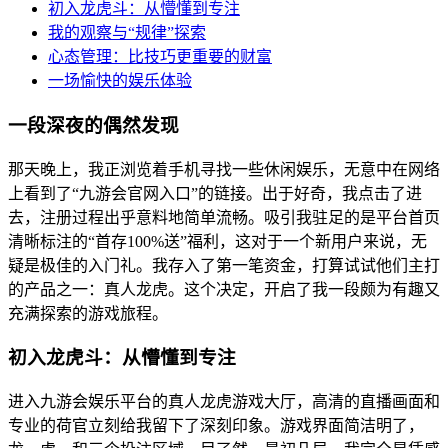
初入龙虎斗：从懵懂到专注
我的观察与“规律”探索
心态管理：比技巧更重要的财富
一场愉快的娱乐体验
一段深夜的偶然发现
那天晚上，我正浏览着手机寻找一些休闲娱乐，无意中在网络
上看到了“九游会官网入口”的链接。出于好奇，我点击了进
去，注册过程出乎意料地简单流畅。吸引我驻足的是平台首页
清晰标注的“首存100%送”福利，这对于一个新用户来说，无
疑是极佳的入门礼。我存入了第一笔资金，打算试试他们主打
的产品之一：真人龙虎。这个决定，开启了我一段颇为有趣又
充满探索的游戏旅程。
初入龙虎斗：从懵懂到专注
进入九游会娱乐平台的真人龙虎游戏大厅，高清的直播画面和
专业的荷官立刻给我留下了深刻印象。游戏界面简洁明了，