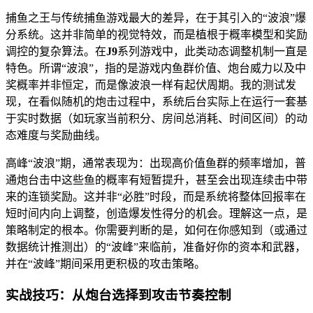
捕鱼之王与传统捕鱼游戏最大的差异，在于其引入的“波浪”爆
分系统。这并非简单的视觉特效，而是植根于概率模型和奖励
调控的复杂算法。在
J9
系列游戏中，此类动态调整机制一直是
特色。所谓“波浪”，指的是游戏内鱼群价值、炮台威力以及中
奖概率并非恒定，而是像波浪一样有起伏周期。我的测试发
现，在看似随机的炮击过程中，系统后台实际上在运行一套基
于实时数据（如玩家当前积分、房间总消耗、时间区间）的动
态难度与奖励曲线。
高峰“波浪”期，通常表现为：出现高价值鱼群的频率增加，普
通炮台击中这些鱼的概率有短暂提升，甚至会出现连续击中带
来的连锁奖励。这并非“必胜”时段，而是系统将整体回报率在
短时间内向上调整，创造爆发性得分的机会。理解这一点，是
策略制定的根本。你需要判断的是，如何在你感知到（或通过
数据统计推测出）的“波峰”来临前，准备好你的资本和武器，
并在“波峰”期间采用更积极的攻击策略。
实战技巧：从炮台选择到攻击节奏控制