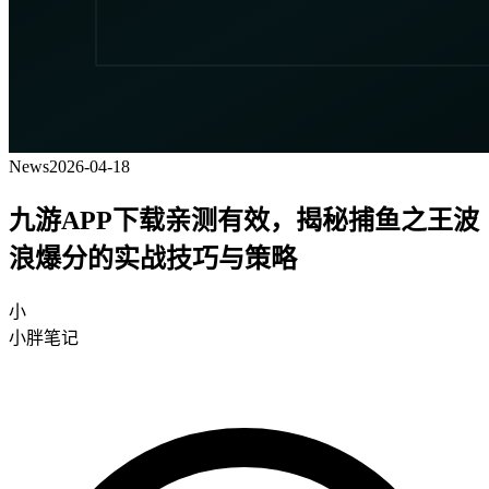
News
2026-04-18
九游APP下载亲测有效，揭秘捕鱼之王波
浪爆分的实战技巧与策略
小
小胖笔记