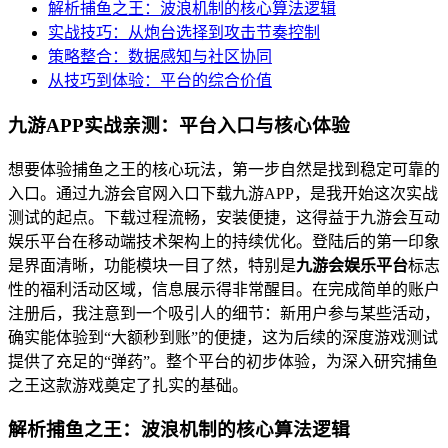
解析捕鱼之王：波浪机制的核心算法逻辑
实战技巧：从炮台选择到攻击节奏控制
策略整合：数据感知与社区协同
从技巧到体验：平台的综合价值
九游APP实战亲测：平台入口与核心体验
想要体验捕鱼之王的核心玩法，第一步自然是找到稳定可靠的
入口。通过九游会官网入口下载九游APP，是我开始这次实战
测试的起点。下载过程流畅，安装便捷，这得益于九游会互动
娱乐平台在移动端技术架构上的持续优化。登陆后的第一印象
是界面清晰，功能模块一目了然，特别是
九游会娱乐平台
标志
性的福利活动区域，信息展示得非常醒目。在完成简单的账户
注册后，我注意到一个吸引人的细节：新用户参与某些活动，
确实能体验到“大额秒到账”的便捷，这为后续的深度游戏测试
提供了充足的“弹药”。整个平台的初步体验，为深入研究捕鱼
之王这款游戏奠定了扎实的基础。
解析捕鱼之王：波浪机制的核心算法逻辑