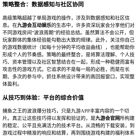
策略整合：数据感知与社区协同
高级策略超越了单局游戏的操作，涉及到数据感知和社区信
息。在
九游会互动娱乐
的生态中，许多资深玩家会分享他们对
不同游戏房间“波浪周期”的经验总结。虽然算法不会公开，但
玩家群体的集体经验能勾勒出大致的规律。此外，关注你自己
的游戏数据统计（如每十分钟的平均收益曲线），也能帮助你
形成个人的节奏感。策略的最终整合，是将算法理解、个人技
巧、资本管理以及社区智慧结合在一起，形成一种稳健而富有
攻击性的游戏方式。它追求的不是每一局的必胜，而是在长
期、多次的参与中，抓住系统设计带来的高回报窗口，实现整
体盈利。
从技巧到体验：平台的综合价值
捕鱼之王的波浪爆分技巧，只是九游APP丰富内容的一个切
片。真正让这些技巧得以发挥和验证的，是
九游会官网
所构建
的稳定、公平且充满活力的技术平台。从流畅的下载安装，到
游戏过程中精准的响应和结算，再到围绕游戏构建的福利体系