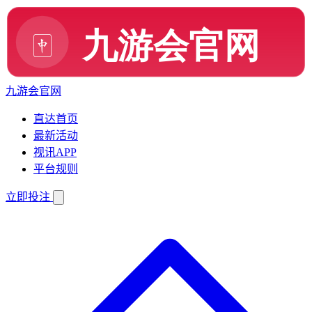
九游会官网
直达首页
最新活动
视讯APP
平台规则
立即投注