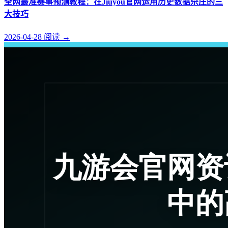
全网最准赛事预测教程：在Jiuyou官网运用历史数据杀庄的三
大技巧
2026-04-28
阅读
→