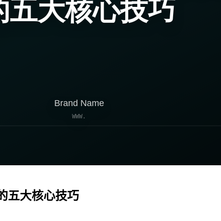
的五大核心技巧