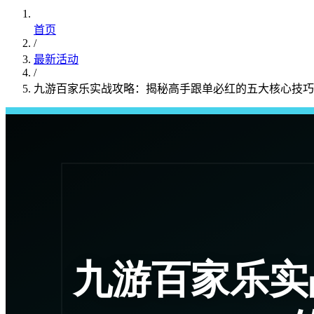
首页
/
最新活动
/
九游百家乐实战攻略：揭秘高手跟单必红的五大核心技巧