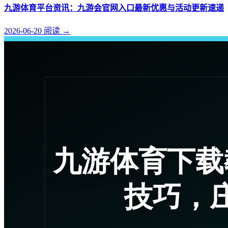
九游体育平台资讯：九游会官网入口最新优惠与活动更新速递
2026-06-20
阅读
→