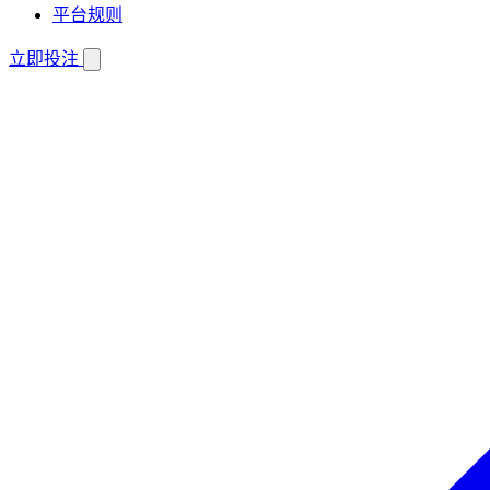
平台规则
立即投注