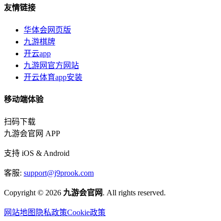
友情链接
华体会网页版
九游棋牌
开云app
九游网官方网站
开云体育app安装
移动端体验
扫码下载
九游会官网 APP
支持 iOS & Android
客服:
support@j9prook.com
Copyright © 2026
九游会官网
. All rights reserved.
网站地图
隐私政策
Cookie政策