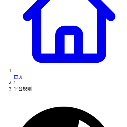
首页
/
平台规则