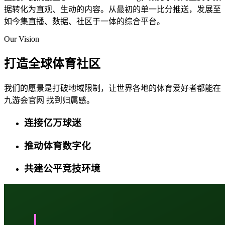
据转化为直观、生动的内容。从最初的单一比分推送，发展至
如今集直播、数据、社区于一体的综合平台。
Our Vision
打造全球体育社区
我们的愿景是打破地域限制，让世界各地的体育爱好者都能在
九游会官网 找到归属感。
连接亿万球迷
推动体育数字化
共建公平竞技环境