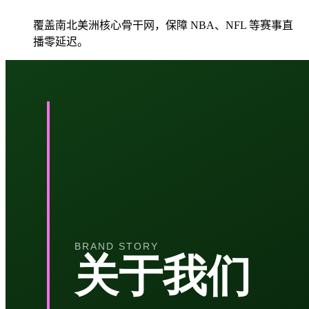
覆盖南北美洲核心骨干网，保障 NBA、NFL 等赛事直
播零延迟。