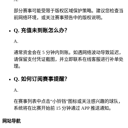
部分赛事可能受限于版权区域保护策略。建议您检查当
前网络环境，或关注赛事预告中的版权说明。
Q.
充值未到账怎么办？
A.
通常资金会在 5 分钟内到账。如遇网络波动导致延迟，
请保留支付凭证截图，并立即联系在线客服进行补单处
理。
Q.
如何订阅赛事提醒？
A.
在赛事列表中点击“小铃铛”图标或关注感兴趣的球队，
系统将在比赛开始前 15 分钟通过 APP 推送通知。
网站导航